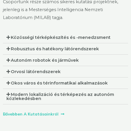
Csoportunk része számos sikeres kutatási projektnek,
jelenleg is a Mesterséges Intelligencia Nemzeti
Laboratórium (MILAB) tagja.
Közösségi térképkészítés és -menedzsment​
Robusztus és hatékony látórendszerek
Autonóm robotok és járművek
Orvosi látórendszerek
Okos város és térinformatikai alkalmazások
Modern lokalizáció és térképezés az autonóm
közlekedésben
Bővebben A Kutatásainkról