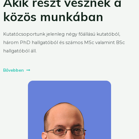
Akik részt vesznek a
közös munkában
Kutatócsoportunk jelenleg négy főállású kutatóból,
három PhD hallgatóból és számos MSc valamint BSc
hallgatóból áll.
Bővebben