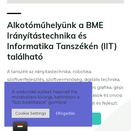
Alkotóműhelyünk a BME
Irányítástechnika és
Informatika Tanszékén (IIT)
található
A tanszék az irányítástechnika, robotika,
szoftverfejlesztés, szoftverminőség, digitális technika,
számítógépes rendszerek, számítógépes grafika, gépi
A weboldal sütiket használ! Ha
látás, képfeldolgozás, élettani szabályozások és orvosi
módosítani kívánja, kattintson a
"Süti beállítások" gombra!
informatika tématerületeken oktat, kutat és fejleszt.
Cookie Settings
Elfogadás
Tudj Meg Többet Az IIT Tanszékről!